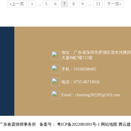
«上一页
1
...
5
6
7
8
9
...
13
下一页»
地址：广东省深圳市罗湖区清水河腾
大厦B栋7楼713室
手机：19168508405
电话：0755-86719926
Email：chunting202205@163.com
26 广东春霆律师事务所 备案号：
粤ICP备2022081091号-1
网站地图
腾云建