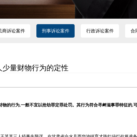
民商诉讼案件
刑事诉讼案件
行政诉讼案件
合
人少量财物行为的定性
财物的行为
一般不宜以抢劫罪定罪处罚。其行为符合寻衅滋事罪特征的
,
,
、王某某三人经事先预谋，在甘肃省合水县西华池镇育才路红绿灯处将准