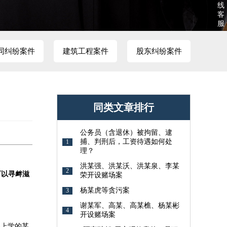
线
客
服
同纠纷案件
建筑工程案件
股东纠纷案件
同类文章排行
公务员（含退休）被拘留、逮
捕、判刑后，工资待遇如何处
1
理？
洪某强、洪某沃、洪某泉、李某
2
可以寻衅滋
荣开设赌场案
杨某虎等贪污案
3
谢某军、高某、高某樵、杨某彬
4
开设赌场案
备上学的某