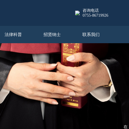
咨询电话
0755-86719926
法律科普
招贤纳士
联系我们
在