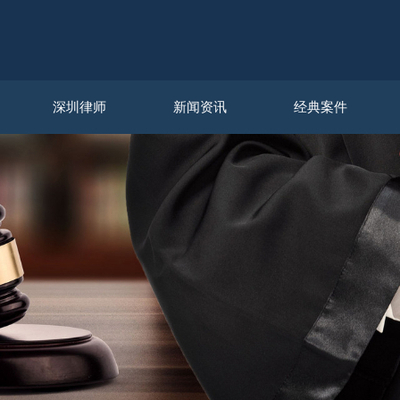
深圳律师
新闻资讯
经典案件