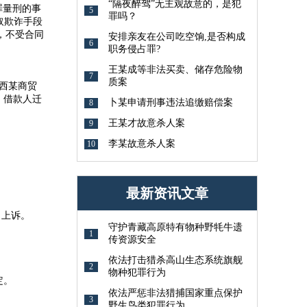
​“隔夜醉驾”无主观故意的，是犯
罪量刑的事
5
罪吗？
取欺诈手段
，不受合同
安排亲友在公司吃空饷,是否构成
6
职务侵占罪?
王某成等非法买卖、储存危险物
7
质案
迁西某商贸
后，借款人迁
卜某申请刑事违法追缴赔偿案
8
王某才故意杀人案
9
李某故意杀人案
10
最新资讯文章
出上诉。
守护青藏高原特有物种野牦牛遗
1
传资源安全
依法打击猎杀高山生态系统旗舰
2
物种犯罪行为
定。
依法严惩非法猎捕国家重点保护
3
野生鸟类犯罪行为