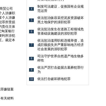
制发司法建议，促推国有企业规
商贸公司
4
范运营
个人涉嫌职
某个人涉嫌
依法惩治纵容采挖泥炭资源破坏
5
犯罪所受损
黑土地保护的渎职犯罪
的责任主体
依法惩治发生在道路工程领域危
妃甸某银行
6
害基础设施建设的渎职犯罪
便利所涉犯
正。裁定本
依法惩治滥用职权违规举债，造
成巨额损失并严重影响地方经济
7
社会发展的渎职犯罪
司法守护世界自然遗产地生物多
8
样性
依法严厉打击盗掘古墓葬犯罪行
9
为
依法打击破坏耕地犯罪
10
犯罪嫌疑案
将有关材料