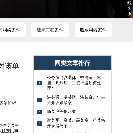
线
客
服
同纠纷案件
建筑工程案件
股东纠纷案件
同类文章排行
对该单
公务员（含退休）被拘留、逮
捕、判刑后，工资待遇如何处
1
理？
洪某强、洪某沃、洪某泉、李某
2
荣开设赌场案
案例解析
杨某虎等贪污案
3
谢某军、高某、高某樵、杨某彬
4
案件交叉中
开设赌场案
以认定民事