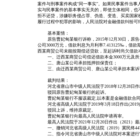
案件与刑事案件构成“同一事实”。如果民事案件当事
实与民事案件的基本事实无关的，即使主体相同，也
拒不还贷，涉嫌职务侵占罪、伪造、变造、买卖国家
履行过程中犯罪的影响，人民法院对金融借款纠纷可
基本案情：
原告曹妃甸某银行诉称，2015年12月30日
公司3000万元，借款利息为月利率7.413125‰，
西某商贸公司未能按期偿还贷款，至起诉时尚欠借款本金30
一、迁西某商贸公司偿还借款本金3000万元及所欠利
二、唐山某公司承担抵押担保责任；
三、由迁西某商贸公司、唐山某公司承担本案诉
裁判结果：
河北省唐山市中级人民法院于2018年12月28日作
驳回原告曹妃甸某银行的起诉。
曹妃甸某银行不服该裁定,以本案是金融借款合
河北省高级人民法院于2019年3月18日作出(201
驳回上诉，维持原裁定。
曹妃甸某银行向最高人民法院申请再审。
最高人民法院于2021年12月20日作出（2021）
一、撤销河北省高级人民法院（2019）冀民终44
二、指令河北省唐山市中级人民法院对本案进行