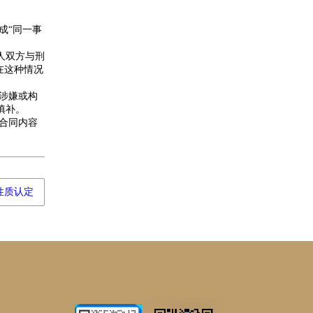
成“同一事
人双方与刑
在这种情况
涉嫌或构
补‌。
合同内容
性质认定
邦