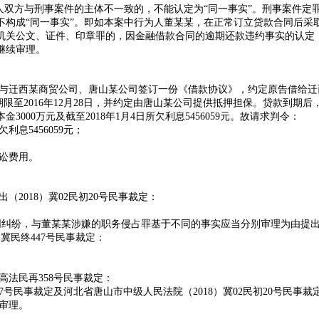
人双方与刑事案件的主体不一致的，不能认定为“同一事实”。刑事案件定
不构成“同一事实”。即如本案中行为人董某某，在正常订立贷款合同后采
机关公文、证件、印章罪的，因金融借款合同的逾期还款违约事实的认定
继续审理。
，原告与迁西某商贸公司、唐山某公司签订一份《借款协议》，约定原告借给
借款期限至2016年12月28日，并约定由唐山某公司提供抵押担保。贷款到期
00万元及截至2018年1月4日所欠利息5456059元。故请求判令：
息5456059元；
讼费用。
出（2018）冀02民初20号民事裁定：
同纠纷，与董某某涉嫌的职务侵占罪基于不同的事实应当分别审理为由提
9)冀民终447号民事裁定：
最高法民再358号民事裁定：
7号民事裁定及河北省唐山市中级人民法院（2018）冀02民初20号民事裁
审理。