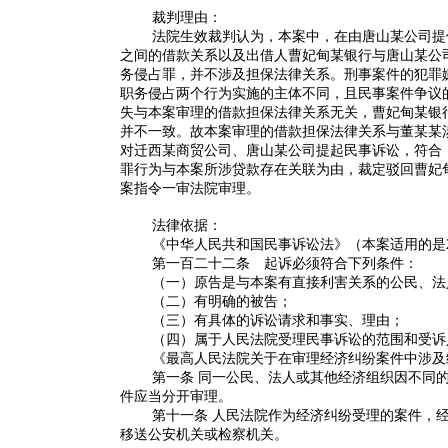
裁判理由：
法院生效裁判认为，本案中，在由唐山某公司提
之间的借款关系以及出借人曹妃甸某银行与唐山某公
务侵占罪，并不涉及担保法律关系。刑事案件的犯罪
职务侵占两个行为实施的主体不同，且民事案件争议
失与本案审理的借款担保法律关系无关，曹妃甸某银
并不一致。故本案审理的借款担保法律关系与董某某
对迁西某商贸公司、唐山某公司提起民事诉讼，符合
罪行为与本案所涉贷款存在关联为由，裁定驳回曹妃
案指令一审法院审理。
法律依据：
《中华人民共和国民事诉讼法》（本案适用的是2
第一百二十二条 起诉必须符合下列条件：
（一）原告是与本案有直接利害关系的公民、法
（二）有明确的被告；
（三）有具体的诉讼请求和事实、理由；
（四）属于人民法院受理民事诉讼的范围和受诉
《最高人民法院关于在审理经济纠纷案件中涉及
第一条 同一公民、法人或其他经济组织因不同
件应当分开审理。
第十一条 人民法院作为经济纠纷受理的案件，
移送公安机关或检察机关。