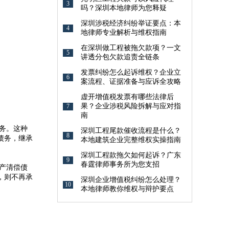
3
吗？深圳本地律师为您释疑
深圳涉税经济纠纷举证要点：本
4
地律师专业解析与维权指南
在深圳做工程被拖欠款项？一文
5
讲透分包欠款追责全链条
发票纠纷怎么起诉维权？企业立
6
案流程、证据准备与应诉全攻略
虚开增值税发票有哪些法律后
果？企业涉税风险拆解与应对指
7
南
务。这种
深圳工程尾款催收流程是什么？
8
债务，继承
本地建筑企业完整维权实操指南
深圳工程款拖欠如何起诉？广东
9
春霆律师事务所为您支招
产清偿债
，则不再承
深圳企业增值税纠纷怎么处理？
10
本地律师教你维权与辩护要点