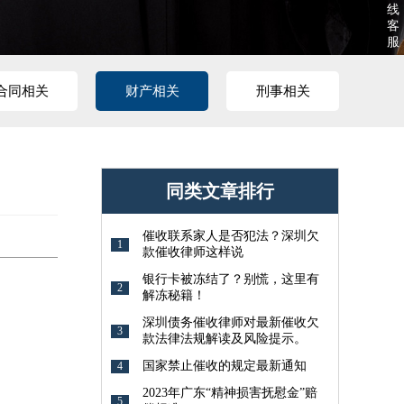
线
客
服
合同相关
财产相关
刑事相关
同类文章排行
催收联系家人是否犯法？深圳欠
1
款催收律师这样说
银行卡被冻结了？别慌，这里有
2
解冻秘籍！
深圳债务催收律师对最新催收欠
3
款法律法规解读及风险提示。
国家禁止催收的规定最新通知
4
2023年广东“精神损害抚慰金”赔
5