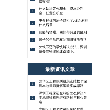
偿标准!
什么是法定公积金、资本公积
6
金、任意公积金
中介把你的房子群租了,你会承担
7
什么后果
贿赂与馈赠、回扣与佣金的区别
8
房子70年后产权到期归谁所有？
9
欠钱不还的最快解决办法，深圳
10
债务催收律师建议如下。
最新资讯文章
龙华区工程款纠纷怎么维权？深
1
圳本地律师拆解追款实战思路
深圳工程保证金纠纷怎么解决？
本地律师梳理维权路径与核心策
2
略
光明区工程欠款可以风险代理