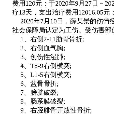
费用120元；于2020年9月27日－
疗13天，支出治疗费用12016.05元
2020年7月10日，薛某景的
社会保障局认定为工伤。受伤害部
1、右侧2-11肋骨骨折;
2、右侧血气胸;
3、创伤性湿肺;
4、T8-9右侧横突;
5、L1-5右侧横突;
6、盆骨骨折;
7、膀胱破裂;
8、肠系膜破裂;
9、右胫腓骨开放性骨折;