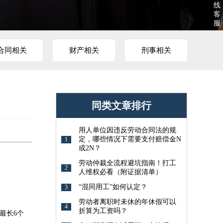
线
客
服
合同相关
财产相关
刑事相关
同类文章排行
用人单位因违反劳动合同法的规
定，哪些情况下需要支付赔偿金N
1
或2N？
劳动仲裁全流程避坑指南！打工
2
人维权必看（附证据清单）
“混同用工”如何认定？
3
劳动者离职时未休的年休假可以
4
折算为工资吗？
最长6个