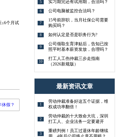
实习期完还有试用期，合法吗？
5
公司电脑被监控合法吗？
6
15号前辞职，当月社保公司需要
≤6个月试
7
购买吗？
如何认定是否是职务行为?
8
公司领取生育津贴后，告知已按
9
照平时基本薪资发放，合理吗？
打工人工伤仲裁三步走指南
10
（2026新规版）
最新资讯文章
劳动仲裁准备好这五个证据，维
1
年休假？
权成功率翻倍！
劳动仲裁的十大致命大坑，深圳
2
打工人、企业法务一定要避开
重磅判例！员工过退休年龄继续
3
用，4年后公司终止竟不用赔？