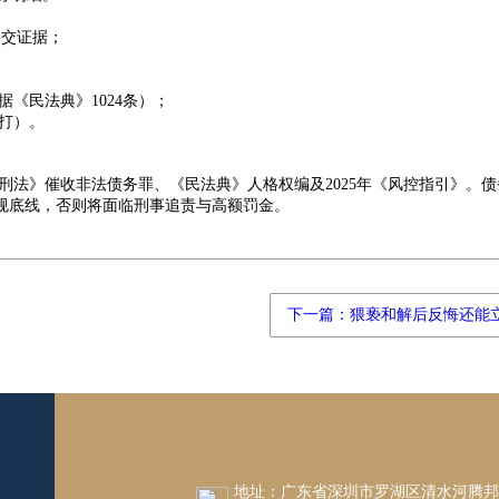
提交证据；
《民法典》1024条）；
打）。
刑法》催收非法债务罪、《民法典》人格权编及2025年《风控指引》。债
规底线，否则将面临刑事追责与高额罚金。
下一篇：猥亵和解后反悔还能
地址：广东省深圳市罗湖区清水河腾