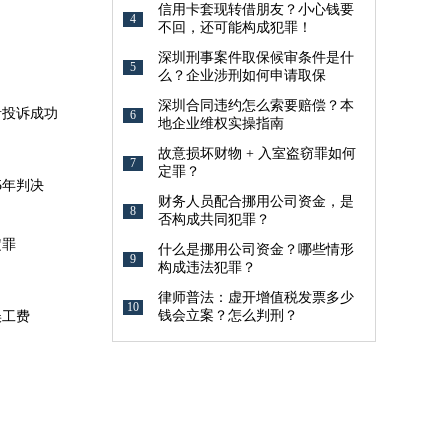
信用卡套现转借朋友？小心钱要
4
不回，还可能构成犯罪！
深圳刑事案件取保候审条件是什
5
么？企业涉刑如何申请取保
深圳合同违约怎么索要赔偿？本
音投诉成功
6
地企业维权实操指南
故意损坏财物 + 入室盗窃罪如何
7
定罪？
5年判决
财务人员配合挪用公司资金，是
8
否构成共同犯罪？
定罪
什么是挪用公司资金？哪些情形
9
构成违法犯罪？
律师普法：虚开增值税发票多少
10
钱会立案？怎么判刑？
误工费