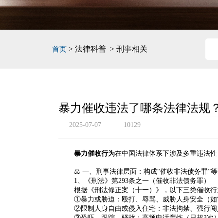
> 法律科普 > 刑事相关
首页
暴力催收违法了哪条法律法规
2025-07-07
10129
暴力催收行为
在中国法律体系下涉及多重违法性
⚖️
一、刑事法律层面：构成“催收非法债务罪”
1、《刑法》第293条之一（催收非法债务罪）
根据《刑法修正案（十一）》，以下三类催收行
①暴力或胁迫
：殴打、辱骂、威胁人身安全（如
②限制人身自由或侵入住宅
：非法拘禁、强行闯
③恐吓、跟踪、骚扰
：高频电话轰炸（日超3次）