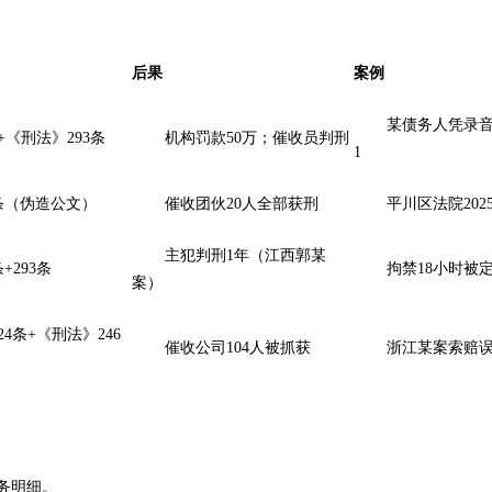
后果
案例
某债务人凭录
《刑法》293条
机构罚款50万；催收员判刑
1
0条（伪造公文）
催收团伙20人全部获刑
平川区法院202
主犯判刑1年（江西郭某
+293条
拘禁18小时被
案）
24条+《刑法》246
催收公司104人被抓获
浙江某案索赔
务明细。