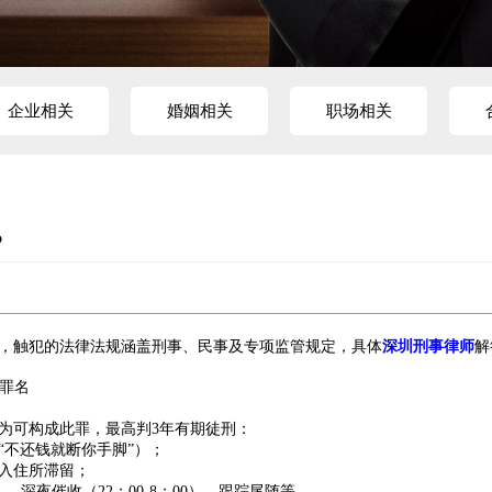
企业相关
婚姻相关
职场相关
？
，触犯的法律法规涵盖刑事、民事及专项监管规定，具体
深圳刑事律师
解
等罪名
为可构成此罪，最高判3年有期徒刑：
“不还钱就断你手脚”）
；
入住所滞留
；
、深夜催收（22：00-8：00）、跟踪尾随等
。