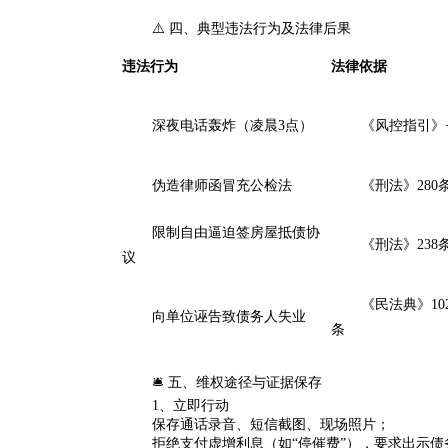
⚠️ 四、典型违法行为及法律后果
违法行为
法律依据
深夜电话轰炸（凌晨3点）
《风控指引》+
伪造律师函冒充公检法
《刑法》28
限制自由逼迫签房屋抵债协
《刑法》238条
议
《民法典》10
向单位诬告致债务人失业
条
🛎️ 五、维权途径与证据保存
1、立即行动
保存通话录音、短信截图、现场照片；
拒绝支付虚增利息（如“停催费”），要求出示债