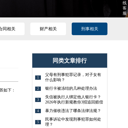
线
客
服
合同相关
财产相关
刑事相关
同类文章排行
父母有刑事犯罪记录，对子女有
1
什么影响？
银行卡被冻结的几种处理办法
2
答如下：
失信被执行人绑定他人银行卡？
3
2026年执行新规教你3招追回赔偿
暴力催收违法了哪条法律法规？
4
民事诉讼中发现刑事犯罪如何处
5
理？