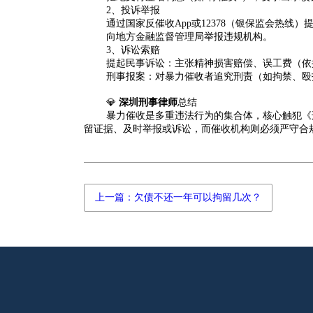
2、投诉举报
通过国家反催收App或12378（银保监会热线）
向地方金融监督管理局举报违规机构。
3、诉讼索赔
提起民事诉讼：主张精神损害赔偿、误工费（依据
刑事报案：对暴力催收者追究刑责（如拘禁、殴
💎
深圳刑事律师
总结
暴力催收是多重违法行为的集合体，核心触犯《
留证据、及时举报或诉讼，而催收机构则必须严守合
上一篇：欠债不还一年可以拘留几次？