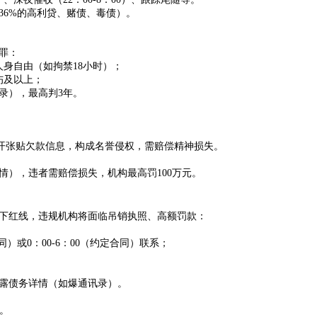
36%的高利贷、赌债、毒债）
。
罪：
人身自由（如拘禁18小时）；
伤及以上；
录），最高判3年。
公开张贴欠款信息，构成名誉侵权，需赔偿精神损失。
情），违者需赔偿损失，机构最高罚100万元。
以下红线，违规机构将面临吊销执照、高额罚款：
同）或0：00-6：00（约定合同）联系；
露债务详情（如爆通讯录）。
。