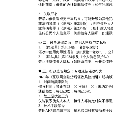
适用前提
：催收的必须是
非法债务
（如年利率超
2、关联罪名
若暴力催收造成更严重后果，可能升级为其他犯
非法拘禁罪（《刑法》第238条）：剥夺债务人
故意伤害罪（《刑法》第234条）：殴打致人轻
侵犯公民个人信息罪：倒卖债务人隐私（如通讯
📜 二、民事法律层面：侵犯人格权与隐私权
1、《民法典》第1024条（名誉权保护）
催收中使用侮辱性语言（如“废物”“老赖”）、
2、《民法典》第1034条及《个人信息保护法》
禁止泄露债务人隐私（如联系亲友、公开负债详
🛡️ 三、行政监管规定：专项规范催收行为
2025年《互联网金融贷后催收风控指引》明确
1、时间与频率限制
催收时间：禁止在22：00-次日8：00（未约定合
通话频次：每日≤3次，每周≤10次。
2、禁止骚扰第三方
仅能联系债务人本人，担保人等特定对象不得透
3、技术手段禁令
禁用AI仿冒亲属声音、脑机接口骚扰等新型手段