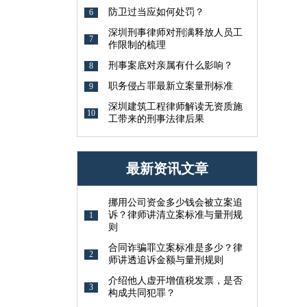
防卫过当应如何处罚？
6
深圳刑事律师对刑满释放人员工
7
作限制的梳理
刑事案底对亲属有什么影响？
8
职务侵占罪最新立案量刑标准
9
深圳建筑工程律师解读无资质施
10
工带来的刑事法律后果
最新资讯文章
挪用公司资金多少钱会被立案追
诉？律师讲清立案标准与量刑规
1
则
合同诈骗罪立案标准是多少？律
2
师讲透追诉金额与量刑规则
介绍他人虚开增值税发票，是否
3
构成共同犯罪？