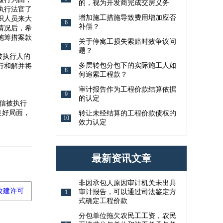
的，视为开发商完成交房义务
执行法官了
增加施工措施导致费用增加应否
织人员来大
6
补偿？
情况后，希
施筹措案款
关于停窝工损失索赔时效争议问
7
题？
被执行人的
多层转包分包下的实际施工人如
行和解并将
8
何追索工程款？
审计报告作为工程价款结算依据
9
的认定
信被执行
良好局面，
转让未经结算的工程价款债权的
10
效力认定
最新资讯文章
非因承包人原因审计机关未出具
改建许可
审计报告，可以通过司法鉴定方
1
式确定工程价款
分包单位拖欠农民工工资，农民