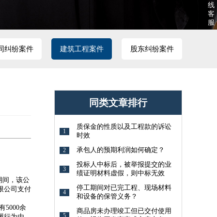
线
客
服
同纠纷案件
建筑工程案件
股东纠纷案件
同类文章排行
质保金的性质以及工程款的诉讼
1
时效
承包人的预期利润如何确定？
2
投标人中标后，被举报提交的业
3
绩证明材料虚假，则中标无效
期间，该公
停工期间对已完工程、现场材料
限公司支付
4
和设备的保管义务？
。
000余
商品房未办理竣工但已交付使用
5
履行为由，