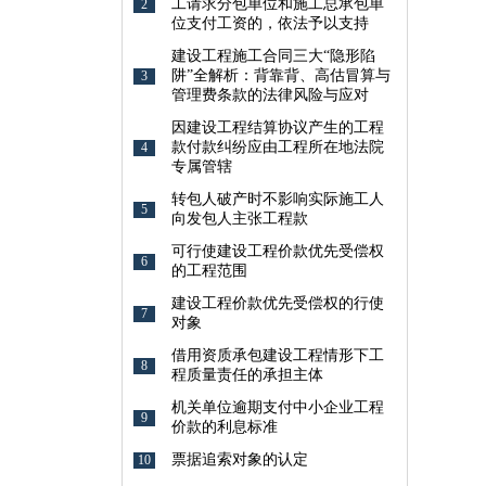
工请求分包单位和施工总承包单
2
位支付工资的，依法予以支持
建设工程施工合同三大“隐形陷
阱”全解析：背靠背、高估冒算与
3
管理费条款的法律风险与应对
因建设工程结算协议产生的工程
款付款纠纷应由工程所在地法院
4
专属管辖
转包人破产时不影响实际施工人
5
向发包人主张工程款
可行使建设工程价款优先受偿权
6
的工程范围
建设工程价款优先受偿权的行使
7
对象
借用资质承包建设工程情形下工
8
程质量责任的承担主体
机关单位逾期支付中小企业工程
9
价款的利息标准
票据追索对象的认定
10