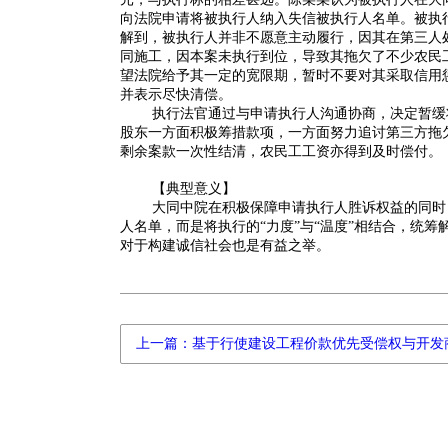
向法院申请将被执行人纳入失信被执行人名单。被执
解到，被执行人并非不愿意主动履行，因其在第三人
同施工，因本案未执行到位，导致其拖欠了不少农民
望法院给予其一定的宽限期，暂时不要对其采取信用
并表示尽快清偿。
执行法官通过与申请执行人沟通协商，决定暂缓
股东一方面积极筹措款项，一方面努力追讨第三方拖
剩余案款一次性结清，农民工工资亦得到及时偿付。
【典型意义】
大同中院在积极保障申请执行人胜诉权益的同时
人名单，而是将执行的“力度”与“温度”相结合，统
对于构建诚信社会也是有益之举。
上一篇：基于行使建设工程价款优先受偿权与开发