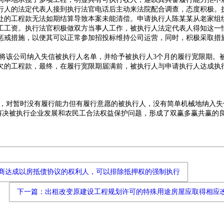
行人的法定代表人接到执行法官电话后主动来法院配合调查，态度积极。
处的工程款无法如期结算导致本案未能清偿。申请执行人陈某某从老家组
工工资。执行法官积极做双方当事人工作，被执行人法定代表人得知这一
惩戒措施，以便其可以正常参加招投标维持公司运营，同时，积极采取措
将该公司纳入失信被执行人名单，并给予被执行人3个月的履行宽限期。
欠的工程款，最终，在履行宽限期届满前，被执行人与申请执行人达成执
，对暂时没有履行能力但有履行意愿的被执行人，没有简单机械地纳入失
筹解决被执行企业发展和农民工合法权益保护问题，形成了双赢多赢共赢的
商达成以房抵债协议的权利人，可以排除抵押权的强制执行
下一篇：出租改变原建设工程规划许可的特殊用途房屋应取得相应