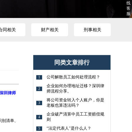
线
客
服
合同相关
财产相关
刑事相关
同类文章排行
公司解散员工如何处理流程？
1
企业如何办理地址迁移？深圳律
2
师流程分享。
深圳律师
将公司资金转入个人账户，你是
3
老板也算违法吗？
企业破产清算中员工工资赔偿规
4
则
识别清单、
“法定代表人”是什么人？
5