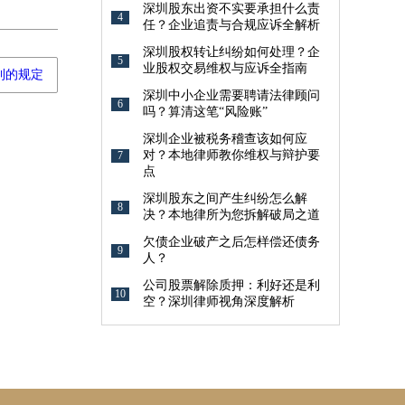
深圳股东出资不实要承担什么责
4
任？企业追责与合规应诉全解析
深圳股权转让纠纷如何处理？企
5
业股权交易维权与应诉全指南
利的规定
深圳中小企业需要聘请法律顾问
6
吗？算清这笔“风险账”
深圳企业被税务稽查该如何应
对？本地律师教你维权与辩护要
7
点
深圳股东之间产生纠纷怎么解
8
决？本地律所为您拆解破局之道
欠债企业破产之后怎样偿还债务
9
人？
公司股票解除质押：利好还是利
10
空？深圳律师视角深度解析