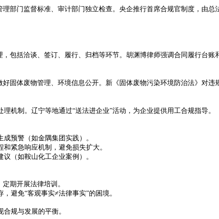
规管理部门监督标准、审计部门独立检查。央企推行首席合规官制度，由总
管理，包括洽谈、签订、履行、归档等环节。胡渊博律师强调合同履行台账
并做好固体废物管理、环境信息公开。新《固体废物污染环境防治法》对违
理机制。辽宁等地通过“送法进企业”活动，为企业提供用工合规指导‌
。
生成预警（如金隅集团实践）‌
。
程和紧急响应机制，避免损失扩大‌。
建议（如鞍山化工企业案例）‌
。
，定期开展法律培训‌
。
，避免“客观事实≠法律事实”的困境‌。
现合规与发展的平衡。