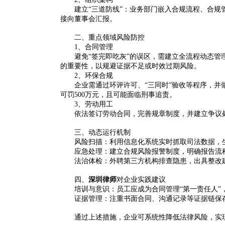
建立“三道防线”：业务部门嵌入合规流程、合
接向董事会汇报‌
。
二、重点领域风险防控
1‌、
合同管理
避免“签完即吃灰”的误区，需建立全流程动态
的重要性，以规避证据不足或时效过期风险‌
。
2‌、
环保合规
企业需通过环评许可、“三同时”验收等程序，
可罚500万元，且可能面临刑事追责‌
。
3、劳动用工
依法签订劳动合同，完善规章制度，并建立争议处
三、动态运行机制
风险扫描
‌：利用信息化系统实时抓取司法数据，
应急处理
‌：建立合规风险报警制度，明确报告流
法治体检
‌：外聘第三方机构排查隐患，出具整改
四、
深圳律师
对企业实践建议
培训与意识
‌：员工应成为合同管理“第一责任人”
证据管理
‌：注重书面合同、沟通记录等证据链保存
通过上述措施，企业可系统性降低法律风险，实