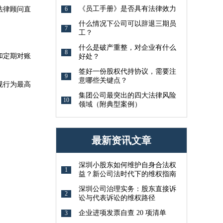
《员工手册》是否具有法律效力
6
法律顾问直
什么情况下公司可以辞退三期员
7
工？
什么是破产重整，对企业有什么
8
和定期对账
好处？
签好一份股权代持协议，需要注
9
意哪些关键点？
规行为最高
集团公司最突出的四大法律风险
10
领域（附典型案例）
最新资讯文章
深圳小股东如何维护自身合法权
1
益？新公司法时代下的维权指南
深圳公司治理实务：股东直接诉
2
讼与代表诉讼的维权路径
企业进项发票自查 20 项清单
3