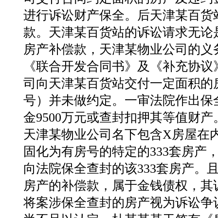
进⾏
诉讼财产保全。后天津某百货
款。天津某百货站的诉讼请求⽆论
房产补偿款，天津某物业公司的义
《联合开发合同书》及《补充协议
司向天津某百货站交付⼀定⾯积的
号）并未做约定。⼀审法院作出保
⾦9500万元或查封扣押其等值财
天津某物业公司名下包含X房屋在内
固化为有房号的特定的333套房产
向法院保全查封的该333套房产。
房产的补偿款，属于⾦钱债权，
其
将案涉保全查封的房产视为
诉讼争