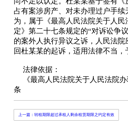
尚不⾜以认定。杜某某
基于签有《
占有案涉房产、对
未办理过户⼿续
为，属于《最
⾼⼈民法院关于⼈民
定》第⼆⼗
七条规定的“对诉讼争
的案外
⼈执⾏异议之诉，⼈民法院
回
杜某某的起诉，适⽤法律不当，
法律依据：
《最⾼⼈民法院关于⼈民法院办
条
上一篇：转租期限超过承租人剩余租赁期限之约定有效