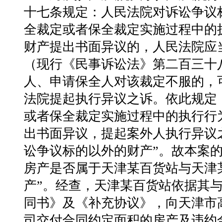
⼗七条规定：⼈民法院对诉讼争议
全裁定或者保全裁定实施过程中的
财产提出书⾯异议的，⼈民法院应
（现⾏《民事诉讼法》第⼆百三⼗
⼈、申请保全⼈对该裁定不服的，
法院提起执⾏异议之诉。依此规
定
或者保全裁定实施过程中的
执⾏⾏
出书⾯异议，提起案外
⼈执⾏异议
讼争议标的以外的财
产”。故本案
房产是否属于天津
某百货站与天津
产”。经查，天津
某百货站依据其
同书》及《补
充协议》，向天津市
司交付合
同约定⾯积的房产及违约