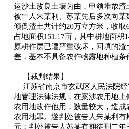
运沙土改良土壤为由，申领堆放渣土许可
被告人朱某利、苏某先后多次向某
倾倒渣土共计约20万立方米，收取6
占地面积151.17亩，其中耕地面积1
原耕作层已遭严重破坏，回填的渣
差，基本不具备农作物露地种植条
【裁判结果】
江苏省南京市玄武区人民法院经
地管理法律法规，在案涉农用地上
农用地改作他用，数量较大，造成
农用地罪。遂判处被告人朱某利有
元；判处被告人苏某有期徒刑二年