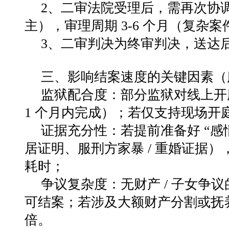
2、二审法院受理后，需再次协
主），审理周期
3-6
个月（复杂案
3、二审判决为终审判决，送达
三、影响结案速度的关键因素（
监狱配合度
：部分监狱对线上开
1
个月内完成）；若仅支持现场开
证据充分性
：若提前准备好
“
感
居证明、服刑方家暴
/
重婚证据）
耗时；
争议复杂度
：无财产
/
子女争议
可结案；若涉及大额财产分割或抚
倍。