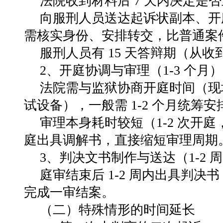
法院收到材料后
7
天内决定是否
向服刑人员送达起诉状副本、开
需核实身份、安排转交，比普通案
服刑人员有
15
天答辩期（从收
2、开庭协调与审理（
1-3
个月）
法院需与监狱协商开庭时间（现
试设备），一般需
1-2
个月统筹安
审理本身耗时较短（
1-2
次开庭
庭出具调解书，直接缩短审理周期
3、判决文书制作与送达（
1-2
周
庭审结束后
1-2
周内出具判决书
完成一审结案。
（二）特殊情形的时间延长