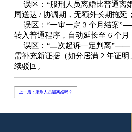
误区：
“
服刑人员离婚比普通离
周送达
/
协调期，无额外长期拖延
误区：
“
一审一定
3
个月结案
”
转入普通程序，自动延长至
6
个月
误区：
“
二次起诉一定判离
”—
需补充新证据（如分居满
2
年证明
续驳回。
上一篇：服刑人员能离婚吗？