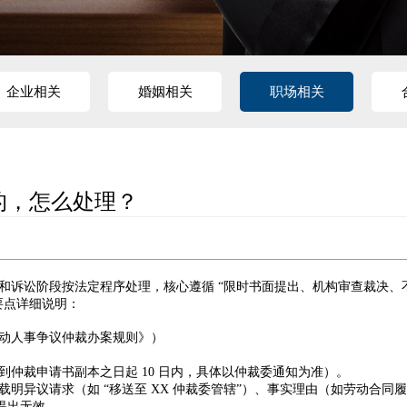
企业相关
婚姻相关
职场相关
的，怎么处理？
和诉讼阶段按法定程序处理，核心遵循 “限时书面提出、机构审查裁决、
要点详细说明：
动人事争议仲裁办案规则》）
到仲裁申请书副本之日起
10
日内，具体以仲裁委通知为准）。
载明异议请求（如
“
移送至
XX
仲裁委管辖
”
）、事实理由（如劳动合同履
提出无效。