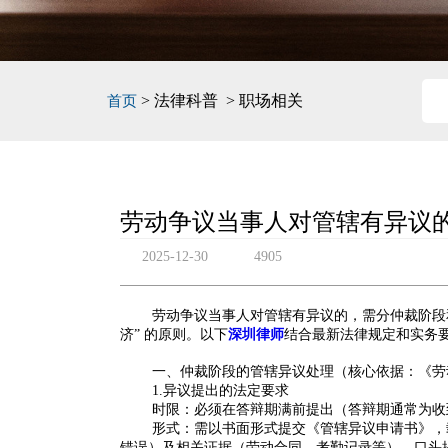
> 法律科普 > 职场相关
首页
劳动争议当事人对管辖有异议
2025-12-30
4905
劳动争议当事人对管辖有异议的，需分仲裁阶段
济” 的原则。以下
深圳律师
结合最新法律规定和实务
一、仲裁阶段的管辖异议处理（核心依据：《劳
1.
异议提出的法定要求
时限
：必须在
答辩期满前
提出（答辩期通常为收
形式
：需以
书面形式
提交《管辖异议申请书》，
错误）及相关证据（劳动合同、考勤记录等），口头