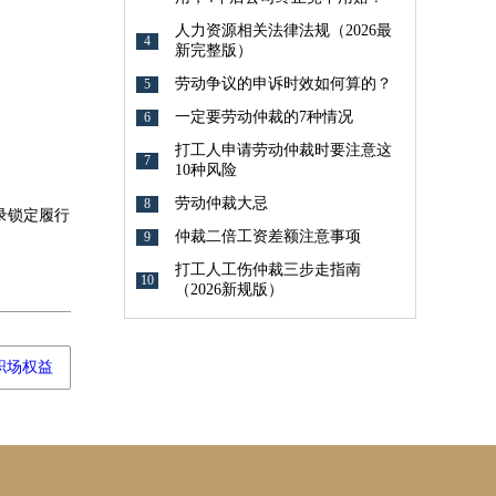
人力资源相关法律法规（2026最
4
新完整版）
劳动争议的申诉时效如何算的？
5
；
一定要劳动仲裁的7种情况
6
打工人申请劳动仲裁时要注意这
7
10种风险
劳动仲裁大忌
8
录锁定履行
仲裁二倍工资差额注意事项
9
打工人工伤仲裁三步走指南
10
（2026新规版）
职场权益