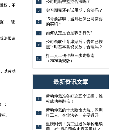
公司电脑被监控合法吗？
5
维权，不
实习期完还有试用期，合法吗？
6
15号前辞职，当月社保公司需要
7
确）、证
购买吗？
如何认定是否是职务行为?
8
成则报请
公司领取生育津贴后，告知已按
9
照平时基本薪资发放，合理吗？
打工人工伤仲裁三步走指南
10
（2026新规版）
，以劳动
最新资讯文章
劳动仲裁准备好这五个证据，维
1
权成功率翻倍！
）；
劳动仲裁的十大致命大坑，深圳
2
诉权。
打工人、企业法务一定要避开
重磅判例！员工过退休年龄继续
3
用，4年后公司终止竟不用赔？