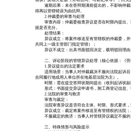
逾期后果
：未在答辩期满前提出的，不影响仲裁
得再以管辖错误为由抗辩。
2.
仲裁委的审查与处理
审查内容
：仲裁委核查异议是否在时限内提出、
据是否充分。
处理结果
：
异议成立：将案件
移送至有管辖权的仲裁委
，并
共同上一级主管部门指定管辖）；
异议不成立：出具
书面驳回决定
，载明驳回理由
二、诉讼阶段的管辖异议处理（核心依据：《劳
1.
异议提出的法定要求
适用场景
：当事人对仲裁裁决不服向法院起诉后
合同履行地或用人单位所在地基层法院为主）。
时限
：需在
提交答辩状期间
提出（收到起诉状副
形式
：书面提交异议申请书，附工商登记信息、
2.
法院的审查与救济
审查与裁定
：
法院审查异议是否符合主体、时限、形式要求，
异议成立：裁定将案件移送至有管辖权的法院；
不服裁定的救济
：当事人对管辖异议裁定不服的
三、特殊情形与风险提示