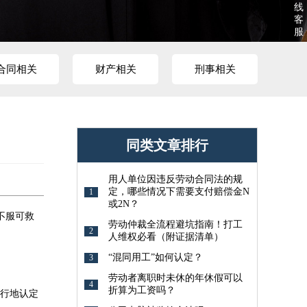
线
客
服
合同相关
财产相关
刑事相关
同类文章排行
用人单位因违反劳动合同法的规
定，哪些情况下需要支付赔偿金N
1
或2N？
不服可救
劳动仲裁全流程避坑指南！打工
2
人维权必看（附证据清单）
“混同用工”如何认定？
3
劳动者离职时未休的年休假可以
4
折算为工资吗？
行地认定