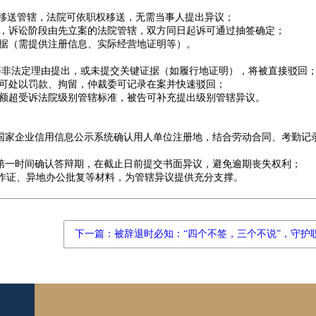
移送管辖，法院可依职权移送，无需当事人提出异议；
，诉讼阶段由先立案的法院管辖，双方同日起诉可通过抽签确定；
据（需提供注册信息、实际经营地证明等）。
等非法定理由提出，或未提交关键证据（如履行地证明），将被直接驳回
可处以罚款、拘留，仲裁委可记录在案并快速驳回；
额超受诉法院级别管辖标准，被告可补充提出级别管辖异议。
国家企业信用信息公示系统确认用人单位注册地，结合劳动合同、考勤记
第一时间确认答辩期，在截止日前提交书面异议，避免逾期丧失权利；
作证、异地办公批复等材料，为管辖异议提供充分支撑。
下一篇：被辞退时必知：“四个不签，三个不说”，守护