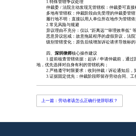
1.
特殊管辖争议处理
仲裁委
/
法院主动发现无管辖权：仲裁委可直接
多地有管辖权：仲裁阶段由先受理的仲裁委管辖
履行地不明：直接以用人单位所在地作为管辖依
2.
常见风险与规避
异议理由不充分：仅以
“
距离远
”“
审理效率低
”
恶意异议惩戒：故意拖延程序的虚假异议，法院
级别管辖变化：原告后续增加诉讼请求导致标的
四、
深圳律师
核心操作建议
1.
提前核查管辖依据：起诉
/
申请仲裁前，通过
地，优先选择对自身有利的管辖机构；
2.
严格遵守时限要求：收到仲裁
/
诉讼通知后，
3.
证据固定优先：仲裁阶段即留存劳动合同、工
上一篇：劳动者该怎么正确行使辞职权？