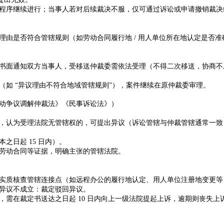
程序继续进行；当事人若对后续裁决不服，仅可通过诉讼或申请撤销裁决
理由是否符合管辖规则（如劳动合同履行地
/
用人单位所在地认定是否准
书面通知双方当事人，受移送仲裁委需依法受理（不得二次移送，协商不
（如
“
异议理由不符合地域管辖规则
”
），案件继续在原仲裁委审理。
动争议调解仲裁法》《民事诉讼法》）
，认为受理法院无管辖权的，可提出异议（诉讼管辖与仲裁管辖通常一致
本之日起
15
日内）。
劳动合同等证据，明确主张的管辖法院。
实质核查管辖连接点（如远程办公的履行地认定、用人单位注册地变更等
异议不成立：裁定驳回异议。
，需在
裁定书送达之日起
10
日内
向上一级法院提起上诉，逾期则丧失上