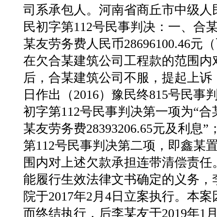
司系承包人。河南省商丘市中级人民法
民初字第112号民事判决：一、合
某友劳务费人民币28696100.4
在欠合某建筑公司工程款的范围内
后，合某建筑公司不服，提起上诉，河
日作出（2016）豫民终815号民事
初字第112号民事判决第一项为“
某友劳务费28393206.65元及利
第112号民事判决第二项，即鑫某
围内对上述欠款承担连带清偿责任
能履行生效法律文书确定的义务，
院于2017年2月4日立案执行。
而终结执行，后李某友于2019年1