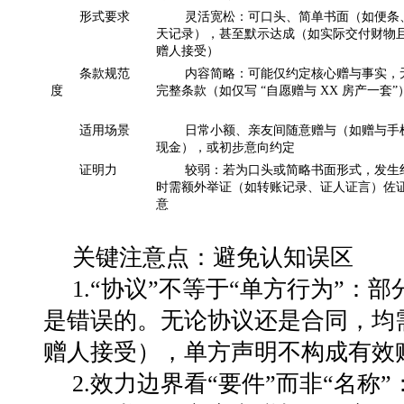
形式要求
灵活宽松：可口头、简单书面（如便条
天记录），甚至默示达成（如实际交付财物
赠人接受）
条款规范
内容简略：可能仅约定核心赠与事实，
度
完整条款（如仅写 “自愿赠与 XX 房产一套”
适用场景
日常小额、亲友间随意赠与（如赠与手
现金），或初步意向约定
证明力
较弱：若为口头或简略书面形式，发生
时需额外举证（如转账记录、证人证言）佐
意
关键注意点：避免认知误区
1.
“
协议
”
不等于
“
单方行为
”
：部
是错误的。无论协议还是合同，均
赠人接受），单方声明不构成有效
2.
效力边界看
“
要件
”
而非
“
名称
”