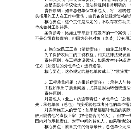
这是实践中争议较大，但法律规则非常明确的一
责任原则：如果总包单位或承包人，将工程转包
头招用的工人在工作中受伤，由具备合法经营资格的
核心要点：这个责任是法定的，不以存在劳动关
位来赔付工伤待遇
。
案例参考：比如辽宁阜新中院发布的一个案例，
不是公司直接雇的，但因为分包对象（李某）没有用
2. 拖欠农民工工资（清偿责任）：由
施工总承包
为了保护农民工的工资权益，相关法律法规设置
责任原则：在工程建设领域，如果发生转包或违
任方（如违法的分包单位）进行追偿
。
核心要点
：这条规定给总包单位戴上了“紧箍咒
3. 工程质量问题（连带赔偿责任）：
承包人与接
工程如果出了质量问题，尤其是因为转包或违法
责任原则
：
对发包人（业主）的连带责任：承包单位（总包
失，承包单位（总包）与接受转包或者分包的单位需
对实际施工人的责任：如果是层层转包后的实际
般只能告他的直接上家（跟他签合同的人）
。但在一
围内对他承担责任
。对于中间的转包人，如果和他没
核心要点
：质量责任的链条最长，总包单位无法