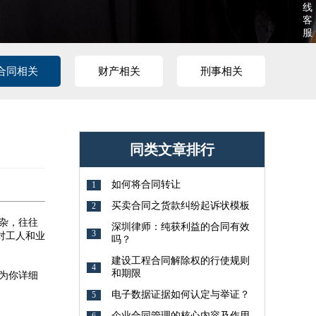
线
客
服
合同相关
财产相关
刑事相关
同类文章排行
如何将合同转让
1
买卖合同之货款纠纷起诉状模板
2
杂，往往
深圳律师：纯获利益的合同有效
3
对工人和业
吗？
建设工程合同解除权的行使规则
4
和期限
为你详细
电子数据证据如何认定与举证？
5
企业合同管理的核心内容及作用
6