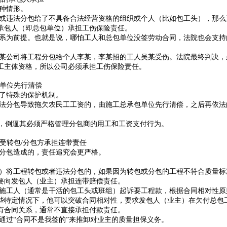
种情形。
或违法分包给了不具备合法经营资格的组织或个人（比如包工头），那么
承包人（即总包单位）承担工伤保险责任
。
系为前提。也就是说，哪怕工人和总包单位没签劳动合同，法院也会支持
某公司将工程分包给个人李某，李某招的工人吴某受伤。法院最终判决，
工主体资格，所以公司必须承担工伤保险责任
。
单位
先行清偿
了特殊的保护机制。
法分包导致拖欠农民工工资的，由施工总承包单位先行清偿，之后再依法
”，倒逼其必须严格管理分包商的用工和工资支付行为。
受转包/分包方
承担连带责任
分包造成的，责任追究会更严格。
）将工程转包或者违法分包的，如果因为转包或分包的工程不符合质量标
要向发包人（业主）承担连带赔偿责任
。
施工人（通常是干活的包工头或班组）起诉要工程款，根据合同相对性原
些特定情况下，他可以突破合同相对性，要求发包人（业主）在欠付总包
有合同关系，通常不直接承担付款责任
。
通过“合同不是我签的”来推卸对业主的质量担保义务。