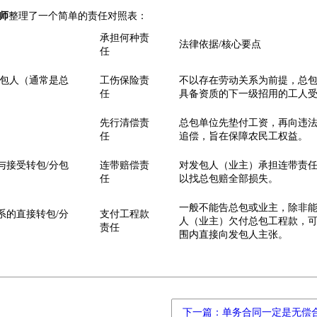
师
整理了一个简单的责任对照表：
承担何种责
法律依据/核心要点
任
承包人（通常是总
工伤保险责
不以存在劳动关系为前提，总
任
具备资质的下一级招用的工人
先行清偿责
总包单位先垫付工资，再向违
任
追偿，旨在保障农民工权益。
与接受转包/分包
连带赔偿责
对发包人（业主）承担连带责
任
以找总包赔全部损失。
一般不能告总包或业主，除非
系的直接转包/分
支付工程款
人（业主）欠付总包工程款，
责任
围内直接向发包人主张
。
下一篇：单务合同一定是无偿