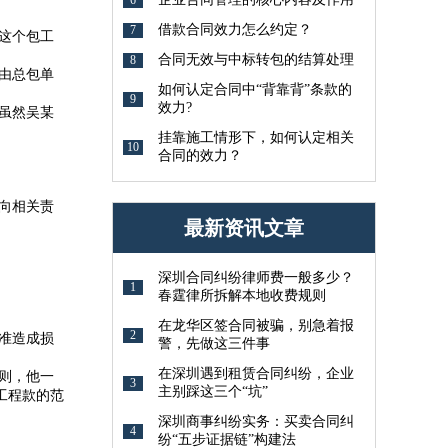
借款合同效力怎么约定？
7
这个包工
合同无效与中标转包的结算处理
8
由总包单
如何认定合同中“背靠背”条款的
9
效力?
虽然吴某
挂靠施工情形下，如何认定相关
10
合同的效力？
向相关责
最新资讯文章
深圳合同纠纷律师费一般多少？
1
春霆律所拆解本地收费规则
在龙华区签合同被骗，别急着报
2
准造成损
警，先做这三件事
在深圳遇到租赁合同纠纷，企业
则，他一
3
主别踩这三个“坑”
工程款的范
深圳商事纠纷实务：买卖合同纠
4
纷“五步证据链”构建法