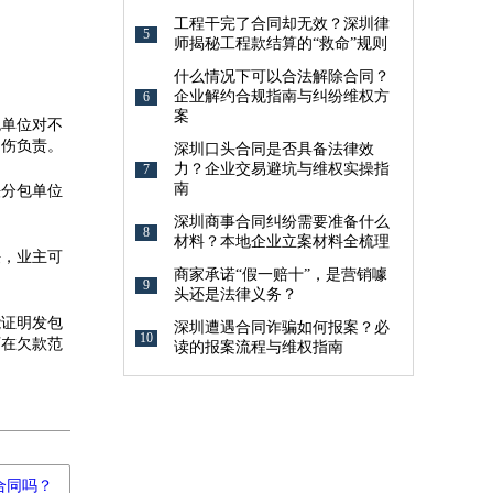
工程干完了合同却无效？深圳律
5
师揭秘工程款结算的“救命”规则
什么情况下可以合法解除合同？
企业解约合规指南与纠纷维权方
6
案
包单位对不
受伤负责
。
深圳口头合同是否具备法律效
力？企业交易避坑与维权实操指
7
南
法分包单位
深圳商事合同纠纷需要准备什么
8
材料？本地企业立案材料全梳理
任，业主可
商家承诺“假一赔十”，是营销噱
9
头还是法律义务？
能证明发包
深圳遭遇合同诈骗如何报案？必
10
可在欠款范
读的报案流程与维权指南
合同吗？