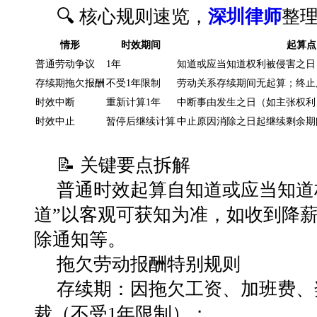
🔍 核心规则速览，
深圳律师
整
情形
时效期间
起算点
普通劳动争议
1年
知道或应当知道权利被侵害之日
存续期拖欠报酬
不受1年限制
劳动关系存续期间无起算；终止
时效中断
重新计算1年
中断事由发生之日（如主张权利
时效中止
暂停后继续计算
中止原因消除之日起继续剩余期
📝 关键要点拆解
普通时效起算
自
知道或应当知道
道”以客观可获知为准，如收到降
除通知等。
拖欠劳动报酬特别规则
存续期
：因拖欠工资、加班费、
裁（不受1年限制）；