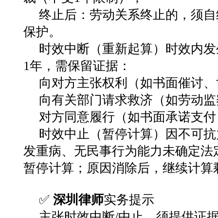
终止后
：劳动关系终止的，须自
保护
。
时效中断（重新起算）
时效内发
1年
，需保留证据：
向对方主张权利（如书面催讨、
向有关部门请求救济（如劳动监
对方同意履行（如书面承诺支付
时效中止（暂停计算）
因
不可抗
发重病、无民事行为能力未确定法
暂停计算
；原因消除后，
继续计算
✅
深圳律师
实务提示
主张时效中断/中止，
须提供证