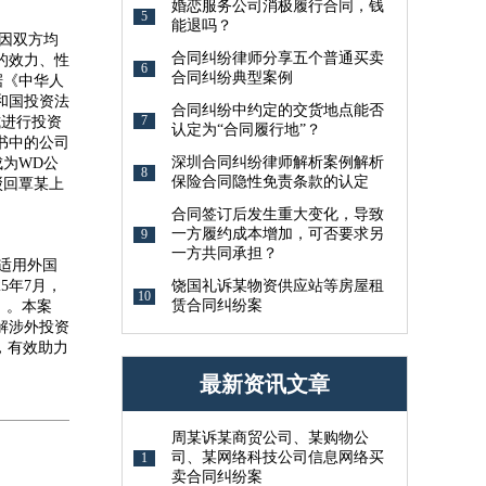
婚恋服务公司消极履行合同，钱
5
能退吗？
因双方均
合同纠纷律师分享五个普通买卖
的效力、性
6
合同纠纷典型案例
据《中华人
和国投资法
合同纠纷中约定的交货地点能否
7
式进行投资
认定为“合同履行地”？
书中的公司
深圳合同纠纷律师解析案例解析
为WD公
8
保险合同隐性免责条款的认定
驳回覃某上
合同签订后发生重大变化，导致
一方履约成本增加，可否要求另
9
一方共同承担？
适用外国
5年7月，
饶国礼诉某物资供应站等房屋租
10
赁合同纠纷案
》。本案
解涉外投资
，有效助力
最新资讯文章
周某诉某商贸公司、某购物公
司、某网络科技公司信息网络买
1
卖合同纠纷案