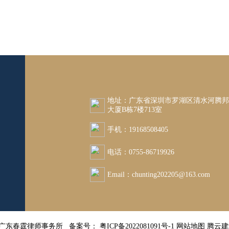
地址：广东省深圳市罗湖区清水河腾
大厦B栋7楼713室
手机：19168508405
电话：0755-86719926
Email：chunting202205@163.com
26 广东春霆律师事务所 备案号：
粤ICP备2022081091号-1
网站地图
腾云建