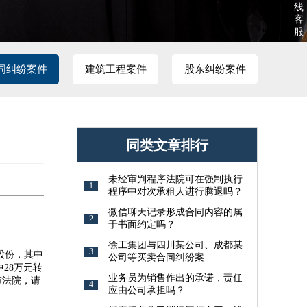
线
客
服
同纠纷案件
建筑工程案件
股东纠纷案件
同类文章排行
未经审判程序法院可在强制执行
1
程序中对次承租人进行腾退吗？
微信聊天记录形成合同内容的属
2
于书面约定吗？
徐工集团与四川某公司、成都某
3
股份，其中
公司等买卖合同纠纷案
28万元转
业务员为销售作出的承诺，责任
审法院，请
4
应由公司承担吗？