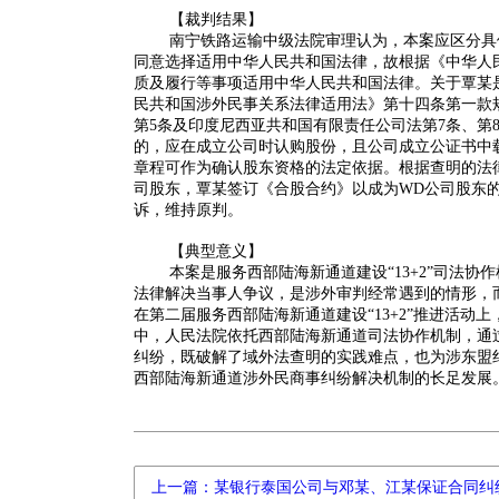
【裁判结果】
南宁铁路运输中级法院审理认为，本案应区分具
同意选择适用中华人民共和国法律，故根据《中华人
质及履行等事项适用中华人民共和国法律。关于覃某
民共和国涉外民事关系法律适用法》第十四条第一款
第5条及印度尼西亚共和国有限责任公司法第7条、第
的，应在成立公司时认购股份，且公司成立公证书中
章程可作为确认股东资格的法定依据。根据查明的法
司股东，覃某签订《合股合约》以成为WD公司股东
诉，维持原判。
【典型意义】
本案是服务西部陆海新通道建设“13+2”司法
法律解决当事人争议，是涉外审判经常遇到的情形，而
在第二届服务西部陆海新通道建设“13+2”推进活动
中，人民法院依托西部陆海新通道司法协作机制，通
纠纷，既破解了域外法查明的实践难点，也为涉东盟纠
西部陆海新通道涉外民商事纠纷解决机制的长足发展
上一篇：某银行泰国公司与邓某、江某保证合同纠