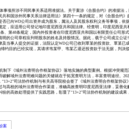
体事项所涉不同民事关系适用准据法。关于案涉《合股合约》的准据法，
民共和国涉外民事关系法律适用法》第四十一条的规定，对《合股合约》
是否已向WD公司出资并成为股东，属法人及其股东权利义务等事项，依
规定，应适用公司登记地印度尼西亚共和国法律。经查明，印度尼西亚共
8条、第48条规定，国内外投资者在印度尼西亚共和国以有限责任公司形
载明的公司章程应列明股东的姓名及持股情况。据此，载于公司成立公证
律及当事人提交的证据，法院认定WD公司已收到覃某的投资款、覃某已成
的缔约目的已经实现，其请求韦某甲、韦某乙退还投资款于法无据，判决
协作机制下《域外法查明合作框架协议》落地实施的典型案例。根据冲突规范
破解域外法查明难问题的关键就在于拓宽查明方法，丰富查明途径。202
上，“13+2”司法协作机制与有关高等院校会签了《域外法查明合作框架协议
过与高校的域外法查明合作渠道，准确高效查明印度尼西亚法律，妥善化
纷的高效处理提供了实践思路，彰显了“13+2”司法协作机制的建设成果
。
纷案