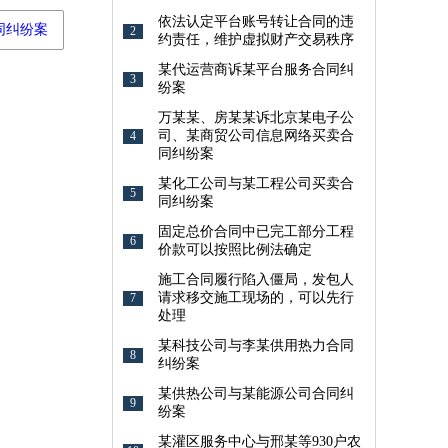
依法认定平台账号转让合同的违
同纠纷案
2
约责任，维护虚拟财产交易秩序
某代运营商诉某平台服务合同纠
3
纷案
万某某、房某某诉北京某电子公
司、某商贸公司信息网络买卖合
4
同纠纷案
某化工公司与某工程公司买卖合
5
同纠纷案
固定总价合同中已完工部分工程
6
价款可以按照比例法确定
施工合同履行陷入僵局，发包人
请求移交施工现场的，可以先行
7
处理
某科技公司与李某供用热力合同
8
纠纷案
某供热公司与某能源公司合同纠
9
纷案
某灌区服务中心与邢某等930户农