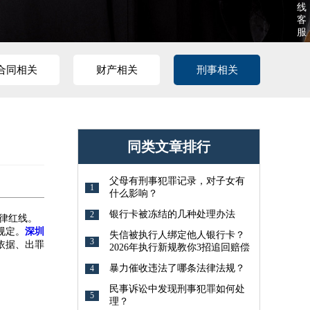
线
客
服
合同相关
财产相关
刑事相关
同类文章排行
父母有刑事犯罪记录，对子女有
1
什么影响？
银行卡被冻结的几种处理办法
2
律红线。
规定。
深圳
失信被执行人绑定他人银行卡？
3
依据、出罪
2026年执行新规教你3招追回赔偿
暴力催收违法了哪条法律法规？
4
民事诉讼中发现刑事犯罪如何处
5
理？