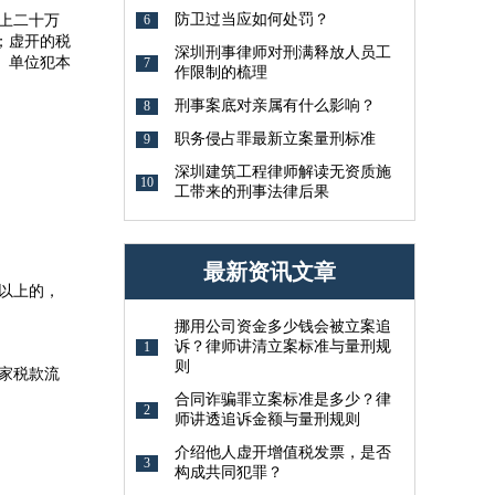
防卫过当应如何处罚？
6
上二十万
；虚开的税
深圳刑事律师对刑满释放人员工
。单位犯本
7
作限制的梳理
刑事案底对亲属有什么影响？
8
职务侵占罪最新立案量刑标准
9
深圳建筑工程律师解读无资质施
10
工带来的刑事法律后果
最新资讯文章
以上的，
挪用公司资金多少钱会被立案追
诉？律师讲清立案标准与量刑规
1
则
家税款流
合同诈骗罪立案标准是多少？律
2
师讲透追诉金额与量刑规则
介绍他人虚开增值税发票，是否
3
构成共同犯罪？