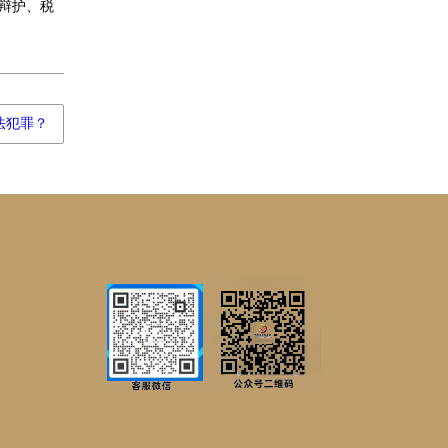
辩护、税
法犯罪？
邦