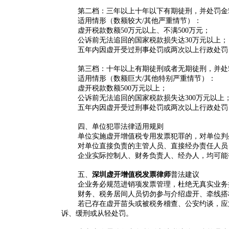
第二档：三年以上十年以下有期徒刑，并处罚金5
适用情形（数额较大/其他严重情节）：
虚开税款数额
50万元以上、不满500万元
；
公诉前无法追回的国家税款损失达
30万元以上
；
五年内因虚开受过刑事处罚或两次以上行政处罚
第三档：十年以上有期徒刑或者无期徒刑，并处
适用情形（数额巨大/其他特别严重情节）：
虚开税款数额500万元以上；
公诉前无法追回的国家税款损失达300万元以上
五年内因虚开受过刑事处罚或两次以上行政处罚，
四、单位犯罪法律适用规则
单位实施虚开增值税专用发票犯罪的，对单位判
对单位直接负责的主管人员、直接经办责任人员
企业实际控制人、财务负责人、经办人，均可能
五、
深圳虚开增值税发票律师
普法建议
企业务必规范进销项发票管理，杜绝无真实业务
财务、税务居间人员切勿参与介绍虚开、牵线搭
若已存在虚开苗头或被税务稽查、公安约谈，应
诉、缓刑或从轻处罚。