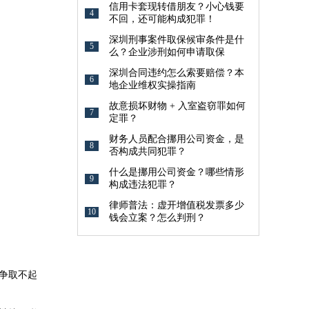
信用卡套现转借朋友？小心钱要
4
不回，还可能构成犯罪！
深圳刑事案件取保候审条件是什
5
么？企业涉刑如何申请取保
深圳合同违约怎么索要赔偿？本
6
地企业维权实操指南
故意损坏财物 + 入室盗窃罪如何
7
定罪？
财务人员配合挪用公司资金，是
8
否构成共同犯罪？
什么是挪用公司资金？哪些情形
9
构成违法犯罪？
律师普法：虚开增值税发票多少
10
钱会立案？怎么判刑？
争取不起