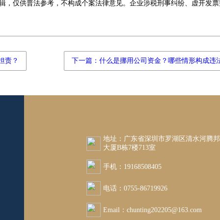
辑，仅供普法参考，不构成个案法律意见。企业涉税刑事纠纷、虚开发票
担责？
下一篇：什么是挪用公司资金？哪些情形构成违
地址：广东省深圳市罗湖区清水河腾
大厦B栋7楼713室
手机：19168508405
电话：0755-86719926
Email：chunting202205@163.com