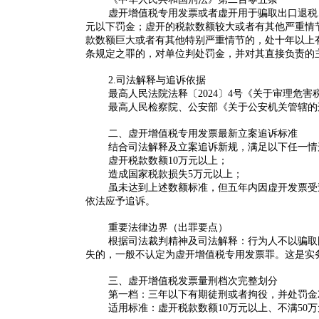
虚开增值税专用发票或者虚开用于骗取出口退税
元以下罚金；虚开的税款数额较大或者有其他严重情
款数额巨大或者有其他特别严重情节的，处十年以上
条规定之罪的，对单位判处罚金，并对其直接负责的
2.司法解释与追诉依据
最高人民法院
法释〔2024〕4号
《关于审理危害
最高人民检察院、公安部《关于公安机关管辖的
二、虚开增值税专用发票最新立案追诉标准
结合司法解释及立案追诉新规，满足以下任一情
虚开税款数额10万元以上
；
造成国家税款损失5万元以上
；
虽未达到上述数额标准，但
五年内因虚开发票受
依法应予追诉。
重要法律边界（出罪要点）
根据司法裁判精神及司法解释：
行为人不以骗取
失的，一般不认定为虚开增值税专用发票罪
。这是实
三、虚开增值税发票量刑档次完整划分
第一档：三年以下有期徒刑或者拘役，并处罚金2
适用标准：
虚开税款数额10万元以上、不满50万