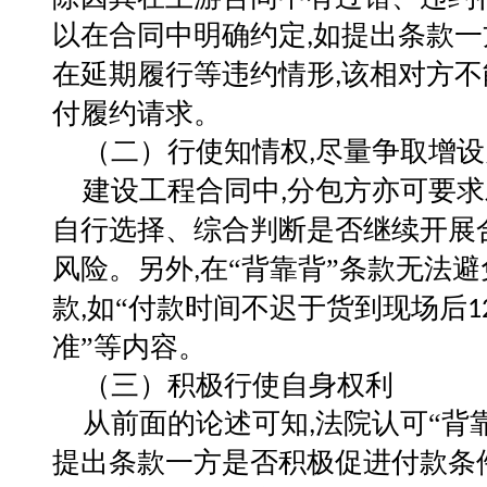
以在合同中明确约定
如提出条款一
,
在延期履行等违约情形
该相对方不
,
付履约请求。
（
二
）
行使知情权
尽量争取增设
,
建设工程合同中
分包方亦可要求
,
自行选择、综合判断是否继续开展
风险。另外
在“背靠背”条款无法
,
款
如“付款时间不迟于货到现场后
,
1
准”等内容。
（
三
）
积极行使自身权利
从前面的论述可知
法院认可“背
,
提出条款一方是否积极促进付款条