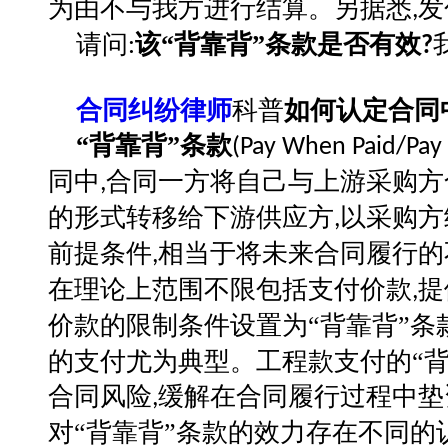
为由不与我方进行结算。另据悉
发
,
请问
该
“背靠背”条款是否有效
:
?
合同纠纷律师
科普
如何认定合同
“背靠背”条款
(Pay When Paid/Pay I
同中
合同一方将自己与上游采购方
,
的形式转移给下游供应方
以采购方
,
前提条件
相当于将未来合同履行的
,
在理论上范围不限包括支付价款
提
,
价款的限制条件设置为“背靠背”条
的支付尤为典型。工程款支付的“
合同风险
缓解在合同履行过程中垫
,
对“背靠背”条款的效力存在不同的