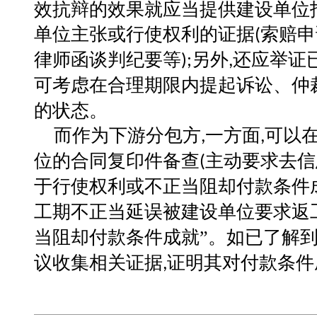
效抗辩的效果就应当提供建设单位
单位主张或行使权利的证据
索赔申
(
律师函谈判纪要等
另外
还应举证
);
,
可考虑在合理期限内提起诉讼、仲
的状
态。
而作为下游分包方
一方面
可以
,
,
位的合同复印件备查
主动要求去信
(
于行使权利或不正当阻却付款条件
工期不正当延误被建设单位要求返
当阻却
付款
条件成就
”。如已了解
议收集相关证据
证明其对付款条件
,