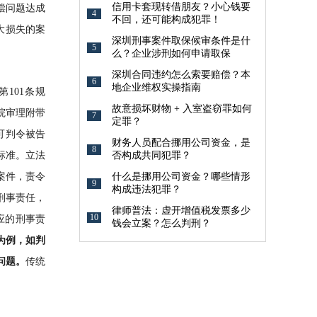
信用卡套现转借朋友？小心钱要
偿问题达成
4
不回，还可能构成犯罪！
大损失的案
深圳刑事案件取保候审条件是什
5
么？企业涉刑如何申请取保
深圳合同违约怎么索要赔偿？本
6
地企业维权实操指南
101条规
故意损坏财物 + 入室盗窃罪如何
院审理附带
7
定罪？
可判令被告
财务人员配合挪用公司资金，是
8
标准。立法
否构成共同犯罪？
案件，责令
什么是挪用公司资金？哪些情形
9
构成违法犯罪？
刑事责任，
律师普法：虚开增值税发票多少
10
应的刑事责
钱会立案？怎么判刑？
为例，如判
问题。
传统