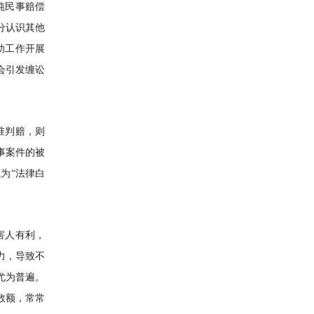
纯民事赔偿
分认识其他
助工作开展
会引发缠讼
准判赔，则
事案件的被
为“法律白
害人有利，
力，导致不
尤为普遍。
数额，常常