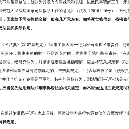
人不能足额赔偿，就认为其没有悔罪诚意和表现，以致民事调解工作、矛
规范人民法院国家司法救助工作的意见》（法发〔2016〕16号），对刑
看，
国家给予司法救助金额一般在几万元左右。如将死亡赔偿金、残疾赔
无法发挥实际作用。
。
《民法典》第187条规定：“民事主体因同一行为应当承担民事责任、行
事责任；民事主体的财产不足以支付的，优先用于承担民事责任。”有
偿标准。经研究认为，对该条规定应当准确理解，应当将该条规定和《民法
他法律对民事关系有特别规定的，依照其规定。”（该条吸收了原《侵权责
定”并作了扩充）犯罪是严重的、特殊的侵权行为，刑法和刑事诉讼法是专
，应当优先适用刑法和刑事诉讼法的相关规定，而不应当适用主要规定民
规定在促进附带民事诉讼达成调解、保障被害方获得实际赔偿等方面发挥了
解释规定。