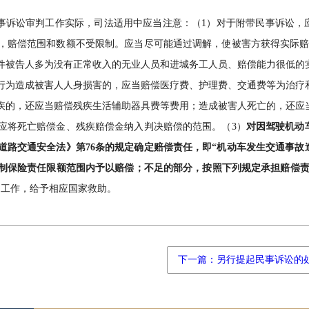
民事诉讼审判工作实际，司法适用中应当注意：（1）对于附带民事诉讼，
，赔偿范围和数额不受限制。应当尽可能通过调解，使被害方获得实际赔
件被告人多为没有正常收入的无业人员和进城务工人员、赔偿能力很低的
行为造成被害人人身损害的，应当赔偿医疗费、护理费、交通费等为治疗
疾的，还应当赔偿残疾生活辅助器具费等费用；造成被害人死亡的，还应
应将死亡赔偿金、残疾赔偿金纳入判决赔偿的范围。（3）
对因驾驶机动
道路交通安全法》第76条的规定确定赔偿责任，即“机动车发生交通事故
制保险责任限额范围内予以赔偿；不足的部分，按照下列规定承担赔偿责
助工作，给予相应国家救助。
下一篇：另行提起民事诉讼的