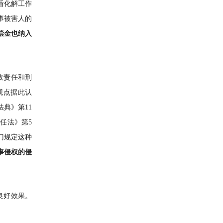
盾化解工作
事被害人的
偿金也纳入
政责任和刑
观点据此认
典》第11
任法》第5
门规定这种
事侵权的侵
良好效果。