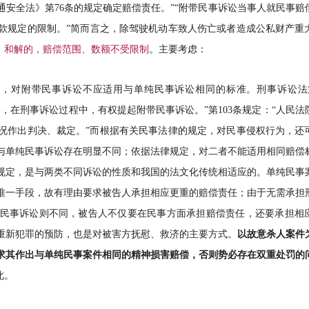
安全法》第76条的规定确定赔偿责任。”“附带民事诉讼当事人就民事赔
3款规定的限制。”简而言之，除驾驶机动车致人伤亡或者造成公私财产重
、和解的，赔偿范围、数额不受限制
。主要考虑：
，对附带民事诉讼不应适用与单纯民事诉讼相同的标准。刑事诉讼法第
，在刑事诉讼过程中，有权提起附带民事诉讼。”第103条规定：“人民法
况作出判决、裁定。”而根据有关民事法律的规定，对民事侵权行为，还
与单纯民事诉讼存在明显不同；依据法律规定，对二者不能适用相同赔偿
规定，是与两类不同诉讼的性质和我国的法文化传统相适应的。单纯民事
唯一手段，故有理由要求被告人承担相应更重的赔偿责任；由于无需承担
民事诉讼则不同，被告人不仅要在民事方面承担赔偿责任，还要承担相
重新犯罪的预防，也是对被害方抚慰、救济的主要方式。
以故意杀人案件
要求其作出与单纯民事案件相同的精神损害赔偿，否则势必存在双重处罚的
此。