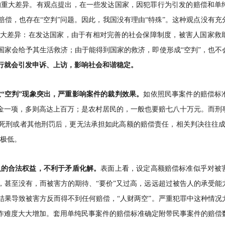
的重大差异。有观点提出，在一些发达国家，因犯罪行为引发的赔偿和单
偿，也存在“空判”问题。因此，我国没有理由“特殊”。这种观点没有充
大差异：在发达国家，由于有相对完善的社会保障制度，被害人国家救
国家会给予其生活救济；由于能得到国家的救济，即使形成“空判”，也不
行就会引发申诉、上访，影响社会和谐稳定。
“空判”现象突出，严重影响案件的裁判效果。
如依照民事案件的赔偿标
金一项，多则高达上百万；是农村居民的，一般也要赔七八十万元。而刑
死刑或者其他刑罚后，更无法承担如此高额的赔偿责任，相关判决往往成
都极低。
人的合法权益，不利于矛盾化解。
表面上看，设定高额赔偿标准似乎对被
，甚至没有，而被害方的期待、“要价”又过高，远远超过被告人的承受能
结果导致被害方反而得不到任何赔偿，“人财两空”。严重犯罪中这种情况
作难度大大增加。套用单纯民事案件的赔偿标准确定附带民事案件的赔偿