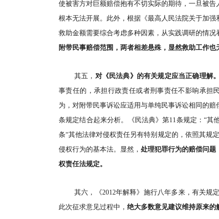
使被害方对巨额赔偿抱有不切实际的期待，一旦被告
根本无法开展。此外，根据《最高人民法院关于加强和
救助金额需要综合考虑多种因素，从实践调研的情况
附带民事赔偿范围，两者相差悬殊，显然救助工作也
其五，
对《民法典》的有关规定应当正确理解
事责任的，承担行政责任或者刑事责任不影响承担民
为，对附带民事诉讼应适用与单纯民事诉讼相同的赔
条规定结合起来分析。《民法典》第11条规定：“其
条“其他法律对侵权责任另有特别规定的，依照其规
侵权行为的基本法。显然，
处理犯罪行为的赔偿问题
权责任法规定。
其六，《2012年解释》施行八年多来，有关
此次征求意见过程中，
绝大多数意见建议维持原来的