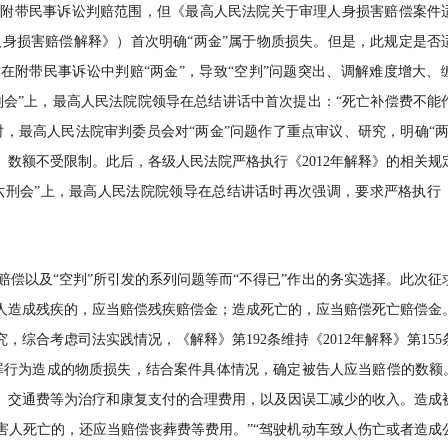
均不在附带民事诉讼判赔范围，但《最高人民法院关于审理人身损害赔偿案件
称《人身损害赔偿解释》）首次明确“两金”属于物质损失。但是，此规定是否
在附带民事诉讼中判赔“两金”，导致“空判”问题突出、调解难度增大、
五刑会”上，最高人民法院院领导在总结讲话中首次提出：“死亡补偿费不能
订时，最高人民法院审判委员会对“两金”问题作了重点审议、研究，明确“两
数额不受限制。此后，各级人民法院严格执行《2012年解释》的相关规
六刑会”上，最高人民法院院领导在总结讲话时再次强调，要求严格执行《2
赔偿以及“空判”所引发的系列问题等而“不得已”作出的务实选择。此次征
他人造成残疾的，应当赔偿残疾赔偿金；造成死亡的，应当赔偿死亡赔偿金
综合考虑司法实践情况，《解释》第192条维持《2012年解释》第155
罪行为造成的物质损失，结合案件具体情况，确定被告人应当赔偿的数额。
、交通费等为治疗和康复支付的合理费用，以及因误工减少的收入。造成
害人死亡的，还应当赔偿丧葬费等费用。”“驾驶机动车致人伤亡或者造成