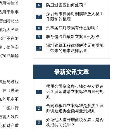
适用法律若
防卫过当应如何处罚？
6
适用于刑事
深圳刑事律师对刑满释放人员工
7
作限制的梳理
缠讼闹访凸
刑事案底对亲属有什么影响？
8
作为人民法
职务侵占罪最新立案量刑标准
9
金”不在附
深圳建筑工程律师解读无资质施
定，整体实
10
工带来的刑事法律后果
012年解
最新资讯文章
求意见过程
挪用公司资金多少钱会被立案追
。在《民法
诉？律师讲清立案标准与量刑规
1
则
条的规定不
合同诈骗罪立案标准是多少？律
”“犯罪行
2
师讲透追诉金额与量刑规则
被害人残疾
介绍他人虚开增值税发票，是否
3
构成共同犯罪？
公私财产重