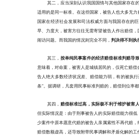
其二，应当深刻认识我国国情与其他国家存在
适用的是同一标准。在这些国家，被告人也大多无力赔
国家在经济社会发展和司法权威方面与我国存在的巨
早、力度大，被害方往往无需寄望被告人作出赔偿，
闹访问题。而我国的情况则完全不同，
判决得不到执
其三，
按单纯民事案件的经济赔偿标准判赔导致
意味着，对命案，被害人是城镇居民的，仅死亡赔偿
告人绝大多数经济状况差、赔偿能力弱，有的被执行
条”。据调研，凡套用民事标准判赔的，赔偿到位率
其四，
赔偿标准过高，实际极不利于维护被害
但实际情况是：由于刑事被告人的实际赔偿能力很低
少案件中原本愿意代赔的被告人亲属索性不再代赔，
赔偿数额虚高，还导致附带民事调解和矛盾化解的工