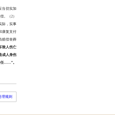
应当切实加
偿。（2）
实际，实事
和康复支付
当赔偿丧葬
车致人伤亡
造成人身伤
任……”。
处理规则