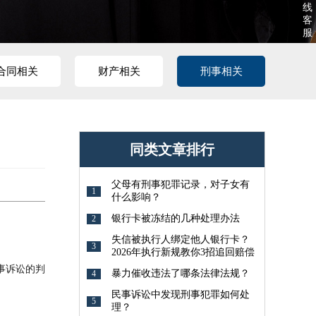
线
客
服
合同相关
财产相关
刑事相关
同类文章排行
父母有刑事犯罪记录，对子女有
1
什么影响？
银行卡被冻结的几种处理办法
2
失信被执行人绑定他人银行卡？
3
2026年执行新规教你3招追回赔偿
事诉讼的判
暴力催收违法了哪条法律法规？
4
民事诉讼中发现刑事犯罪如何处
5
理？