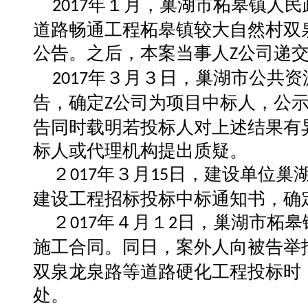
年１月，巢湖市柘皋镇人民
2017
道路畅通工程柘皋镇较大自然村双
公告。之后，本案当事人
公司递
Z
年３月３日，巢湖市公共资
2017
告，确定
公司为项目中标人，公
Z
告同时载明若投标人对上述结果有
标人或代理机构提出质疑。
２
年３月
日，建设单位巢
017
15
建设工程招标投标中标通知书，确
２
年４月１
日，巢湖市柘皋
017
2
施工合同。同日，案外人向被告举
双泉龙泉路等道路硬化工程投标时
处。