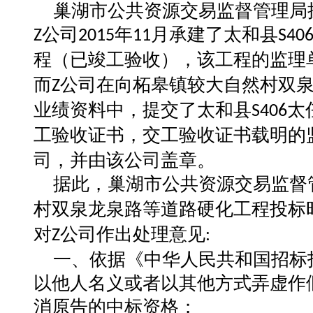
巢湖市公共资源交易监督管理局
公司
年
月承建了太和县
Z
2015
11
S40
程（已竣工验收），该工程的监理
而
公司在向柘皋镇较大自然村双
Z
业绩资料中，提交了太和县
太
S406
工验收证书，交工验收证书载明的
司，并由该公司盖章。
据此，巢湖市公共资源交易监督
村双泉龙泉路等道路硬化工程投标
对
公司作出处理意见
Z
:
一、依据《中华人民共和国招标
以他人名义或者以其他方式弄虚作
消原告的中标资格；